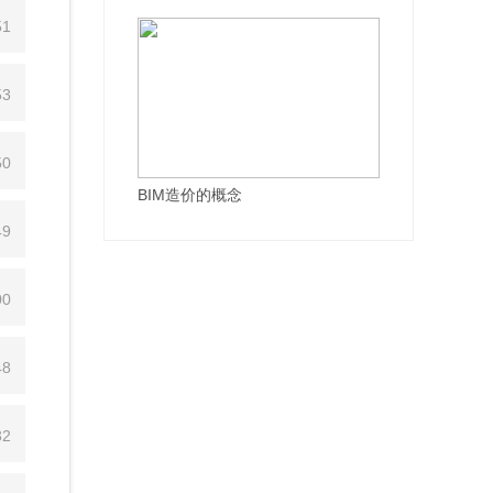
51
53
50
BIM造价的概念
49
00
48
32